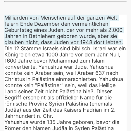
Milliarden von Menschen auf der ganzen Welt 
feiern Ende Dezember den vermeintlichen 
Geburtstag eines Juden, der vor mehr als 2.000 
Jahren in Bethlehem geboren wurde, aber sie 
glauben nicht, dass Juden vor 1948 dort lebten.
Die 12 Stämme Israels sind biblisch. 
Israel
war
ein
Königreich
etwa
1000
Jahre
vor
dem
Jahr
Null
,
1600
Jahre
bevor
Muhammad
zum
Islam
konvertierte
.
Yahushua war Jude. 
Yahushua 
konnte kein Araber sein, weil Araber 637 nach 
Christus in Palästina einmarschierten. 
Yahushua 
konnte kein "Palästiner" sein, weil das Heilige 
Land seiner Zeit nicht Palästina hieß. 
Dieser 
Begriff erscheint als offizieller Name für die 
römische Provinz Syrien Palästina (ehemals 
Judäa) aus der Zeit des Kaisers Hadrian im 2. 
Jahrhundert n. Chr.
Yahushua wurde 135 Jahre geboren, bevor die 
Römer den Namen Judäa in Syrien Palästina 