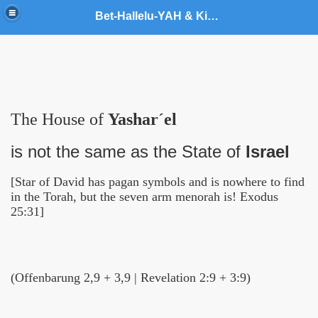
Bet-Hallelu-YAH & King YAHUSHUA World Army Ministries
t
The House of
Yashar´el
is not the same as the State of
Israel
[Star of David has pagan symbols and is nowhere to find
in the Torah, but the seven arm menorah is! Exodus
25:31]
(Offenbarung 2,9 + 3,9 | Revelation 2:9 + 3:9)
stries
inistries