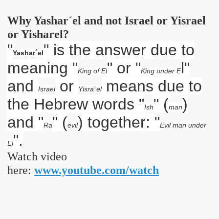
Why Yashar´el and not Israel or Yisrael
or - Zielenredder
or Yisharel?
"
" is the answer due to
Yashar´el
meaning "
" or "
l"
King of El
King under E
and
or
means due to
Israel
Yisra´el
the Hebrew words "
" (
)
o
Ish
man
and "
" (
) together: "
Ra
evil
Evil man under
".
El
cally Prayer Beads
Watch video
der Schöpfung
here:
www.youtube.com/watch