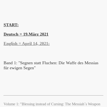
Forgiveness
Communion
START:
Book Series
Deutsch = 19.März 2021
H-Books
English = April 14, 2021:
KING
 JUST MAN
Band 1: "Segnen statt Fluchen: Die Waffe des Messias
für ewigen Segen"
 Discount
Volume 1: "Blessing instead of Cursing: The Messiah´s Weapon