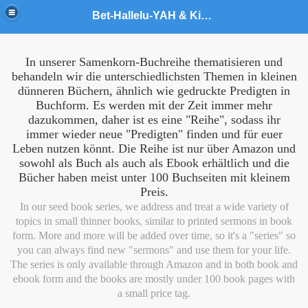
Bet-Hallelu-YAH & King YAHUSHUA World Army Ministries
In unserer Samenkorn-Buchreihe thematisieren und
behandeln wir die unterschiedlichsten Themen in kleinen
dünneren Büchern, ähnlich wie gedruckte Predigten in
t
Buchform. Es werden mit der Zeit immer mehr
dazukommen, daher ist es eine "Reihe", sodass ihr
immer wieder neue "Predigten" finden und für euer
Leben nutzen könnt. Die Reihe ist nur über Amazon und
sowohl als Buch als auch als Ebook erhältlich und die
Bücher haben meist unter 100 Buchseiten mit kleinem
Preis.
In our seed book series, we address and treat a wide variety of
topics in small thinner books, similar to printed sermons in book
form. More and more will be added over time, so it's a "series" so
you can always find new "sermons" and use them for your life.
The series is only available through Amazon and in both book and
stries
ebook form and the books are mostly under 100 book pages with
a small price tag.