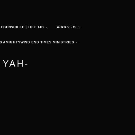
LEBENSHILFE | LIFE AID
ABOUT US
S AMIGHTYWIND END TIMES MINISTRIES
 YAH-