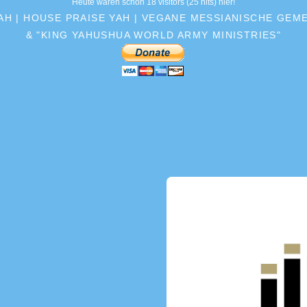
Heute waren schon 18 visitors (25 hits) hier!
YAH | HOUSE PRAISE YAH | VEGANE MESSIANISCHE GE
& "KING YAHUSHUA WORLD ARMY MINISTRIES"